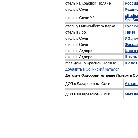
отель на Красной Поляне
Россий
отель в Сочи
Реддис
«Radis
отель в Сочи*****
Spa So
отель у Олимпийского парка
Русски
отель в Лоо
Три И
отель в Сочи
У Запо
отель в Сочи
Форса
отель в Адлере
Цветоч
отель в Адлере
Штиль
гост. дом на Красной Поляне
Шале 
Добавить в Сочинский каталог
Детские Оздоровительные Лагеря в Со
ДОЛ в Лазаревском, Сочи
Атлант
ДОЛ в Лазаревском, Сочи
Магад