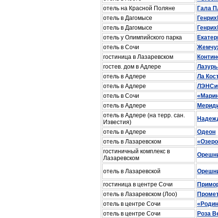
отель на Красной Поляне
Гала П
отель в Дагомысе
Генрих
отель в Дагомысе
Генрих
отель у Олимпийского парка
Екатер
отель в Сочи
Жемчуж
гостиница в Лазаревском
Контин
гостев. дом в Адлере
Лазурь
отель в Адлере
Ла Кос
отель в Адлере
ЛЭНСи
отель в Сочи
«Марин
отель в Адлере
Мерид
отель в Адлере (на терр. сан.
Надеж
Известия)
отель в Адлере
Одеон
отель в Лазаревском
«Озеро
гостиничный комплекс в
Орешн
Лазаревском
отель в Лазаревской
Орешн
гостиница в центре Сочи
Примо
отель в Лазаревском (Лоо)
Промет
отель в центре Сочи
«Родин
отель в центре Сочи
Роза В