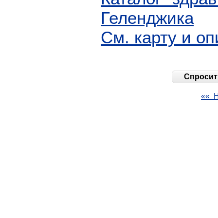
Геленджика
См. карту и о
Спросить
«« Н