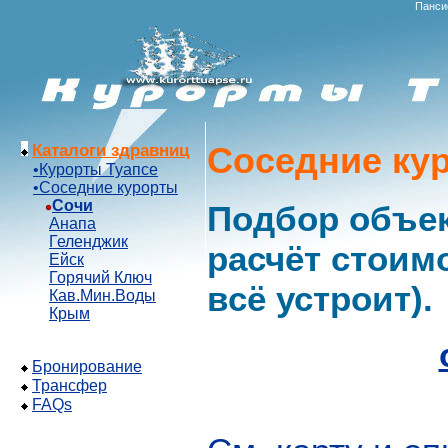
Панси
Соседние кур
Каталоги здравниц
•Курорты Туапсе
•Соседние курорты
Сочи
Подбор объек
Анапа
Геленджик
расчёт стоим
Ейск
Горячий Ключ
всё устроит).
Кав.Мин.Воды
Крым
Бронирование
Трансфер
FAQs