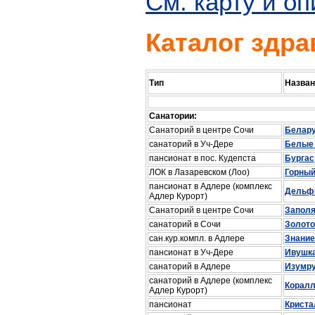
См. карту и о
Каталог здра
Тип
Назван
Санатории:
Санаторий в центре Сочи
Белар
санаторий в Уч-Дере
Белые
пансионат в пос. Кудепста
Бургас
ЛОК в Лазаревском (Лоо)
Горный
пансионат в Адлере (комплекс
Дельф
Адлер Курорт)
Санаторий в центре Сочи
Запол
санаторий в Сочи
Золото
сан.кур.компл. в Адлере
Знание
пансионат в Уч-Дере
Ивушк
санаторий в Адлере
Изумр
санаторий в Адлере (комплекс
Корал
Адлер Курорт)
пансионат
Криста