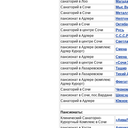
санаторий в Лоо
Магад
Санаторий в Сочи
Мыс В
Санаторий в Сочи
Метал
пансионат в Адлере
Нептун
санаторий в Сочи
Октябр
Санаторий в центре Сочи
Русь
санаторий в Адлере
С.С.С.
санаторий в центре Сочи
Светл
пансионат в Адлере (комплекс
Смена
Адлер Курорт)
пансионат в Адлере
Смена 
санаторий в центре Сочи
«Сочи
санаторий в Лазаревском
Ташир
санаторий в Лазаревском
Тихий 
пансионат в Адлере (комплекс
Фрегат
Адлер Курорт)
Санаторий в Сочи
Черно
пансионат в Сочи, пос.Вардане
Шексн
Санаторий в Адлере
Южное
Пансионаты:
Клинический Санаторно-
«Аква
Курортный Комплекс в Сочи
пансионат в Хосте
Аквам