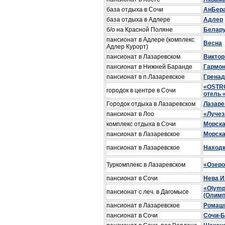
база отдыха в Сочи
АнБер
база отдыха в Адлере
Адлер
б/о на Красной Поляне
Белар
пансионат в Адлере (комплекс
Весна
Адлер Курорт)
пансионат в Лазаревском
Виктор
пансионат в Нижней Баранде
Гармо
пансионат в п.Лазаревское
Гренад
«OSTRO
городок в центре в Сочи
отель 
Городок отдыха в Лазаревском
Лазаре
пансионат в Лоо
«Луче
комплекс отдыха в Сочи
Морска
пансионат в Лазаревское
Морска
пансионат в Лазаревское
Наход
Туркомплекс в Лазаревском
«Озер
пансионат в Сочи
Нева 
«Olympi
пансионат с леч. в Дагомысе
(Олимп
пансионат в Лазаревское
Ромаш
пансионат в Сочи
Сочи-Б