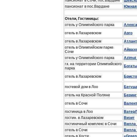
пансионат в Сочи, пос.Вардане
Шексн
пансионат в пос.Вардане
Южная
Отели, Гостиницы:
отель у Олимпийского парка
Алекса
отель в Лазаревском
Арго
отель в Лазаревском
Атлант
отель в Олимпийском парке
Айвазо
Сочи
отель у Олимпийского парка
Azimut 
г.к. на территории Олимпийского
Богат
парка
отель в Лазаревском
Брист
гостевой дом в Лоо
Бегуща
отель на Красной Поляне
Беринг
отель в Сочи
Вален
гостиница в Лоо
Ватер
гостин. в Лазаревском
Визит
гостиничный комплекс в Сочи
Вилла
отель в Сочи
Вилла 
отель в Хосте
«Green