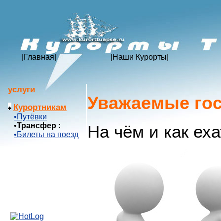
|
Главная
|
|
Наши Курорты
|
услуги
Уважаемые гос
Курортникам
•Путёвки
•
Трансфер :
На чём и как ех
•Билеты на поезд