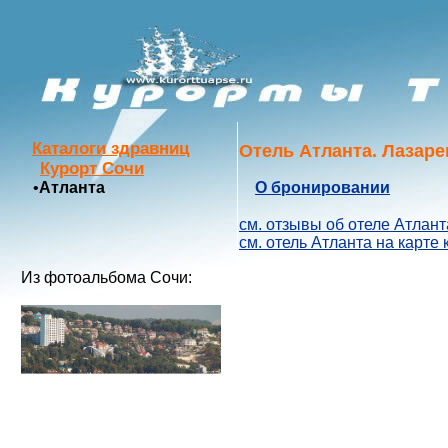
Каталоги здравниц
Отель Атланта. Лазаре
Курорт Сочи
•
Атланта
О бронировании
см. отзывы об отеле Атлант
см. отель Атланта на карте
Из фотоальбома Сочи: