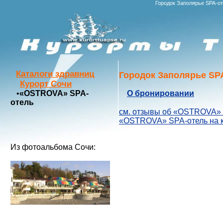
Городок Заполярье SPA-о
Каталоги здравниц
Городок Заполярье SPA
Курорт Сочи
•
«OSTROVA» SPA-
О бронировании
отель
см. отзывы об «OSTROVA»
«OSTROVA» SPA-отель на к
Из фотоальбома Сочи: