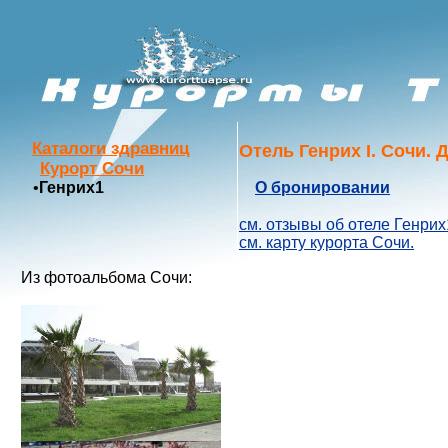
Каталоги здравниц
Отель Генрих I. Сочи. 
Курорт Сочи
•
Генрих1
О бронировании
см. отзывы об отеле Генрих
см. карту курорта Сочи.
Из фотоальбома Сочи: