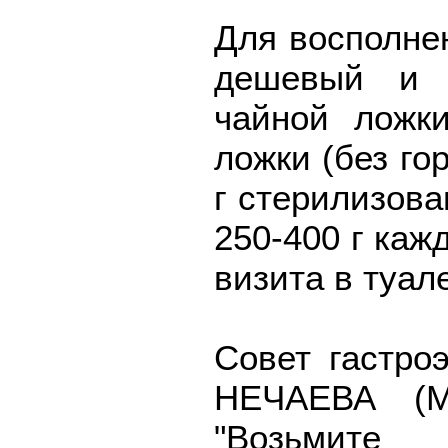
Для восполне
дешевый и с
чайной ложк
ложки (без го
г стерилизова
250-400 г каж
визита в туале
Совет гастроэ
НЕЧАЕВА (М
"Возьмит