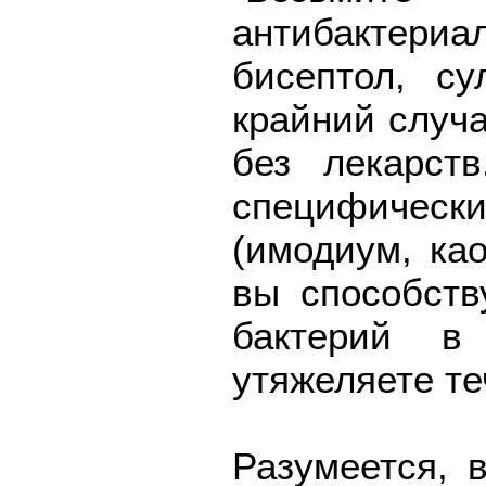
антибактериа
бисептол, с
крайний случа
без лекарст
специфическ
(имодиум, као
вы способств
бактерий 
утяжеляете те
Разумеется, 