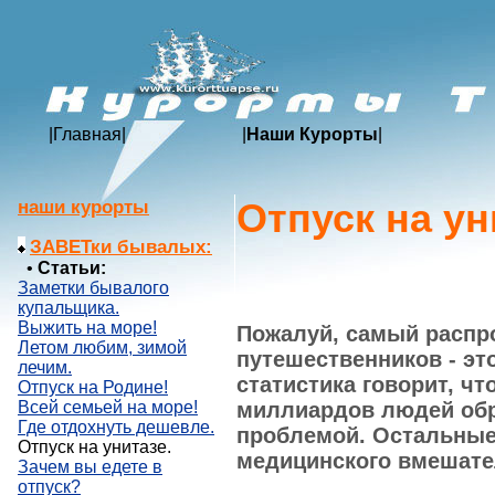
|
Главная
|
|
Наши Курорты
|
Отпуск на ун
наши курорты
ЗАВЕТки бывалых:
•
Статьи:
Заметки бывалого
купальщика.
Выжить на море!
Пожалуй, самый распр
Летом любим, зимой
путешественников - эт
лечим.
статистика говорит, чт
Отпуск на Родине!
миллиардов людей обр
Всей семьей на море!
Где отдохнуть дешевле.
проблемой. Остальные
Отпуск на унитазе.
медицинского вмешате
Зачем вы едете в
отпуск?