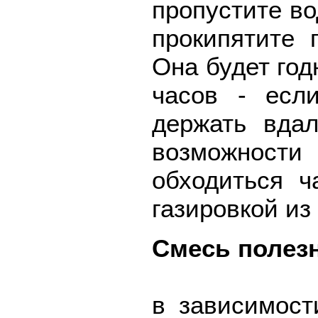
пропустите в
прокипятите 
Она будет год
часов - есл
держать вда
возможност
обходиться ч
газировкой из
Смесь полезн
в зависимост