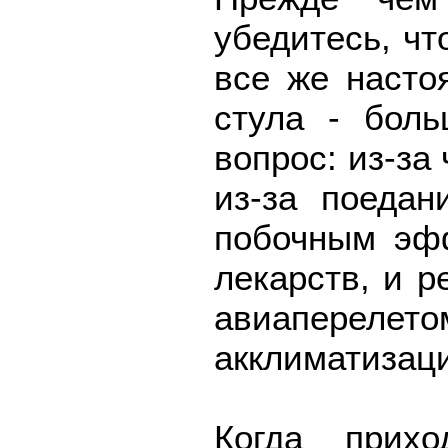
убедитесь, чт
все же насто
стула - боль
вопрос: из-за
из-за поедан
побочным эф
лекарств, и р
авиапере
акклиматизац
Когда прих