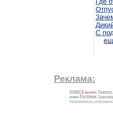
Где 
Отпус
Зачем
Дики
С под
ещ
Реклама: