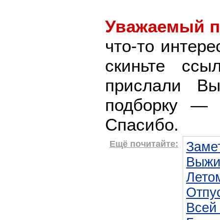
Уважаемый п
что-то интере
скиньте ссы
прислали В
подборку — 
Спасибо.
Ещё почитайте:
Заме
Выжи
Лето
Отпус
Всей