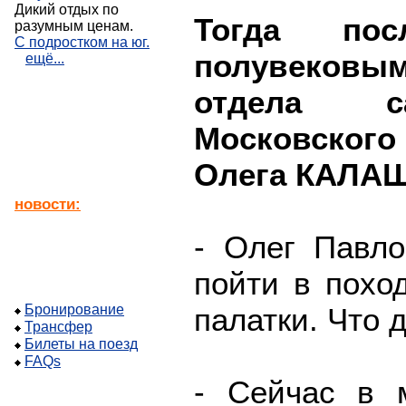
Дикий отдых по
Тогда пос
разумным ценам.
С подростком на юг.
полувековы
ещё...
отдела са
Московског
Олега КАЛА
новости:
- Олег Павло
пойти в поход
палатки. Что 
Бронирование
Трансфер
Билеты на поезд
FAQs
- Сейчас в м