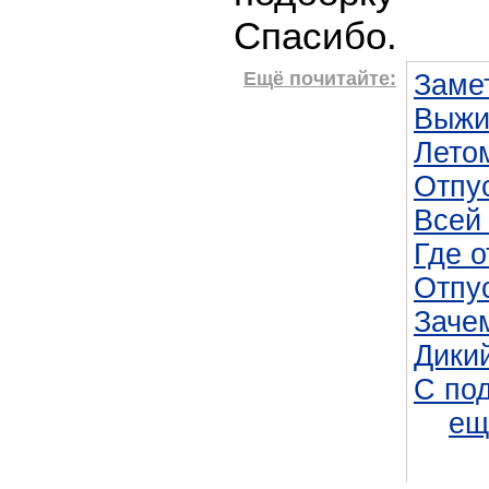
Спасибо.
Ещё почитайте:
Заме
Выжи
Лето
Отпус
Всей
Где 
Отпус
Зачем
Дики
С под
ещ