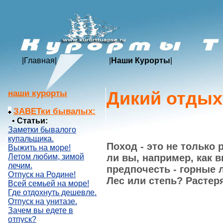
|
Главная
|
|
Наши Курорты
|
Дикий отдых
наши курорты
ЗАВЕТки бывалых:
•
Статьи:
Заметки бывалого
купальщика.
Поход - это не только 
Выжить на море!
ли вы, например, как 
Летом любим, зимой
лечим.
предпочесть - горные
Отпуск на Родине!
Лес или степь? Растер
Всей семьей на море!
Где отдохнуть дешевле.
Отпуск на унитазе.
Зачем вы едете в
отпуск?