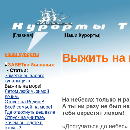
|
Главная
|
|
Наши Курорты
|
Выжить на 
наши курорты
ЗАВЕТки бывалых:
•
Статьи:
Заметки бывалого
купальщика.
Выжить на море!
Летом любим, зимой
лечим.
На небесах только и ра
Отпуск на Родине!
А ты ни разу не был на
Всей семьей на море!
тебя окрестят лохом!
Где отдохнуть дешевле
Отпуск на унитазе.
Зачем вы едете в
«Достучаться до небес»
отпуск?