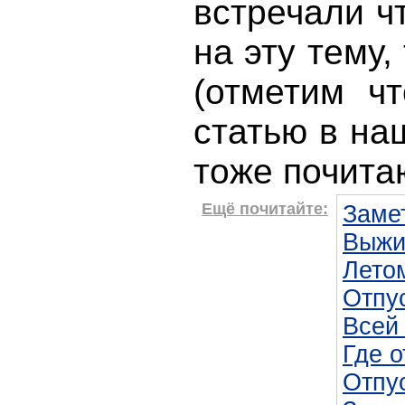
встречали ч
на эту тему,
(отметим ч
статью в на
тоже почита
Ещё почитайте:
Заме
Выжи
Лето
Отпус
Всей
Где 
Отпус