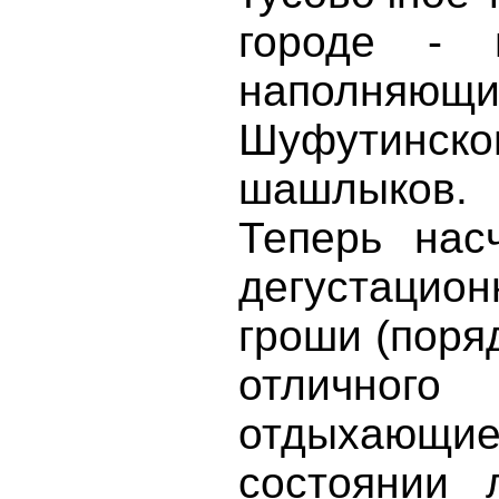
городе - 
наполняющи
Шуфутинск
шашлыков.
Теперь нас
дегустацио
гроши (поря
отлично
отдыхающи
состоянии 