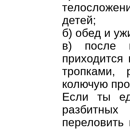
телосложен
детей;
б) обед и у
в) после 
приходится 
тропками,
колючую про
Если ты е
разбитных
переловить