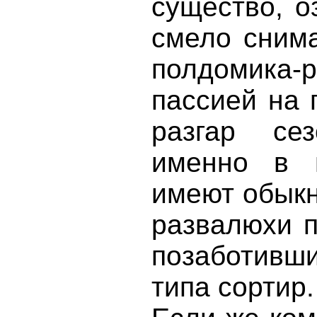
существо, о
смело снима
полдомика-
пассией на 
разгар се
именно в 
имеют обыкн
развалюхи 
позаботивши
типа сортир.