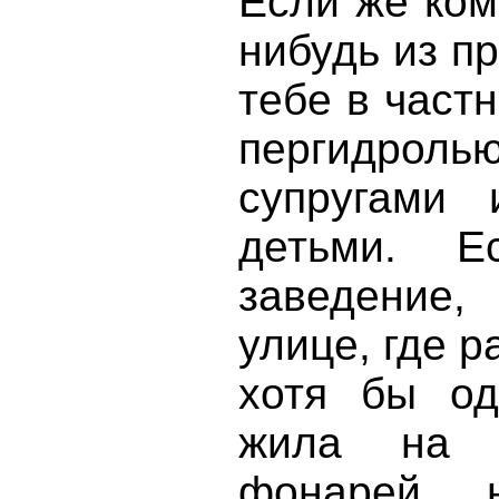
Если же ком
нибудь из п
тебе в част
пергидрол
супругами
детьми. Е
заведение,
улице, где р
хотя бы од
жила на ц
фонарей 