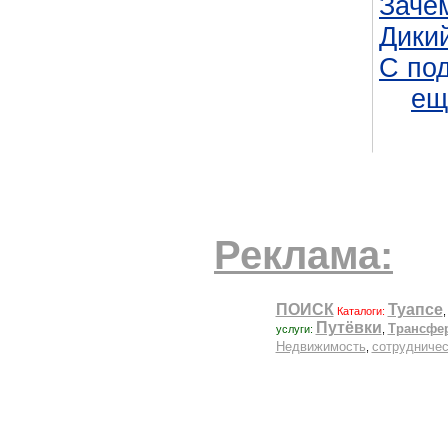
Зачем
Дики
С под
ещ
Реклама: