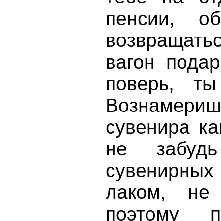
пенсии, о
возвращатьс
вагон пода
поверь, т
Вознамери
сувенира ка
не забудь
сувенирных 
лаком, не
поэтому 