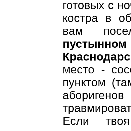
готовых с но
костра в о
вам пос
пусты
Краснодар
место - со
пунктом (та
аборигено
травмироват
Если тво