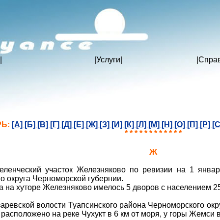
|
|
Услуги
|
|
Спра
РЬ:
[А]
[Б]
[В]
[Г]
[Д]
[Е]
[Ж]
[З]
[И]
[К]
[Л]
[М]
[Н]
[О]
[П]
[Р]
[
* * * * * * * * * * * *
Ж
ленческий участок Железняково по ревизии на 1 января
о округа Черноморской губернии.
а на хуторе Железняково имелось 5 дворов с населением 25
аревской волости Туапсинского района Черноморского окр
 расположено на реке Чухукт в 6 км от моря, у горы Жемси 