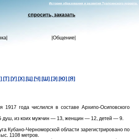
История образования и развития Туапсинского курорта.
спросить, заказать
вка
|
|
Общение
|
С]
[Т]
[У]
[Х]
[Ц]
[Ч]
[Ш]
[Э]
[Ю]
[Я]
 1917 года числился в составе Архипо-Осиповского
 душ, из коих мужчин — 13, женщин — 12, детей — 9.
уга Кубано-Черноморской области зарегистрировано по
выc. 1108 метров.