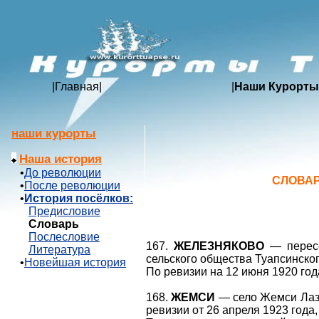
|
Главная
|
|
Наши Курорты
наши курорты
Наша история
•
До революции
СЛОВА
•
После революции
•
История посёлков:
Предисловие
Словарь
Послесловие
167.
ЖЕЛЕЗНЯКОВО
— пересе
Литература
сельского общества Туапсинског
•
Новейшая история
По ревизии на 12 июня 1920 год
168.
ЖЕМСИ
— село Жемси Лаз
ревизии от 26 апреля 1923 года,