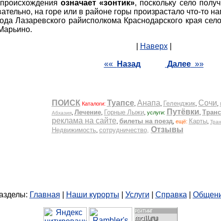
 происхождения
означает «зонтик»
, поскольку село пол
вательно, на горе или в районе горы произрастало что-то 
ода Лазаревского райисполкома Краснодарского края сел
 Марьино.
|
Наверх
|
««
Назад
Далее
»»
азделы:
Главная
|
Наши курорты
|
Услуги
|
Справка
|
Общен