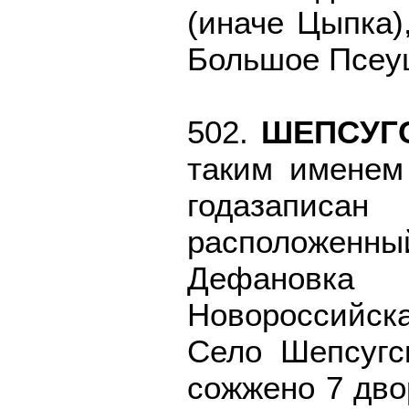
(иначе Цыпка)
Большое Псеу
502.
ШЕПСУГ
таким именем
годазапис
расположенн
Дефановка
Новороссийска
Село Шепсугс
сожжено 7 дво