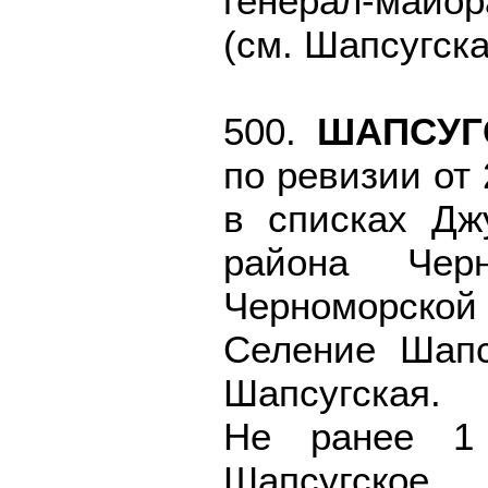
генерал-майор
(см. Шапсугска
500.
ШАПСУГ
по ревизии от
в списках Дж
района Черн
Черноморской 
Селение Шапс
Шапсугская.
Не ранее 1 
Шапсугское