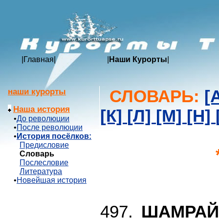
|
Главная
|
|
Наши Курорты
|
СЛОВАРЬ:
[
наши курорты
Наша история
[К]
[Л]
[М]
[Н]
•
До революции
•
После революции
•
История посёлков:
Предисловие
Словарь
Послесловие
Литература
•
Новейшая история
497.
ШАМРА