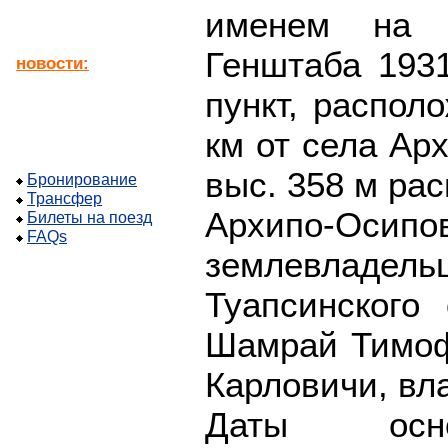
именем на к
Генштаба 1931
новости:
пункт, распол
км от села Ар
выс. 358 м ра
Бронирование
Трансфер
Архипо-О
Билеты на поезд
FAQs
землевладел
Туапсинского
Шамрай Тимоф
Карловичи, вл
Даты основ