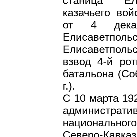
станица Ели
казачьего во
от 4 дека
Елисаветполь
Елисаветполь
взвод 4-й рот
батальона (Со
г.).
С 10 марта 19
администра
национальног
Северо-Кавказс