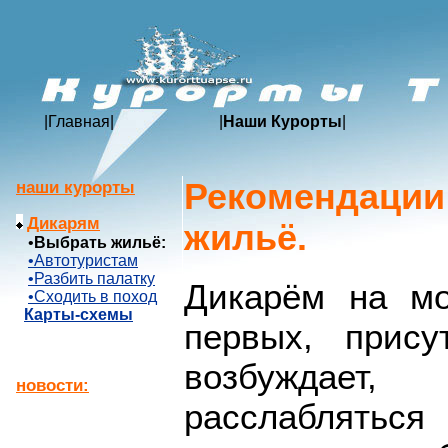
|
Главная
|
|
Наши Курорты
|
Рекомендации
наши курорты
Дикарям
жильё.
•
Выбрать жильё:
•Автотуристам
•Разбить палатку
Дикарём на мо
•Сходить в поход
Карты-схемы
первых, прису
возбуждает,
новости:
расслабляться