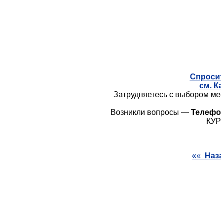
Спросит
см. К
Затрудняетесь с выбором ме
Возникли вопросы —
Телефон
КУ
««
Наз