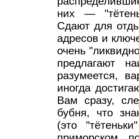
распределивши
них — "тётень
Сдают для отды
адресов и ключе
очень "ликвидно
предлагают на
разумеется, ва
иногда достига
Вам сразу, сле
бубня, что зна
(это "тётеньк
приморском по