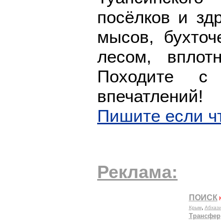
посёлков и зд
мысов, бухто
лесом, вплот
Походите с
впечатлений!
Пишите если ч
Реклама: