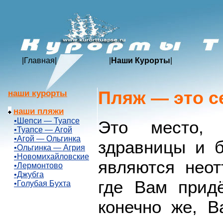
|
Главная
|
|
Наши Курорты
|
Пляж — это с
наши курорты
наши пляжи
•Шепси — Туапсе
Это место, 
•Туапсе — Агой
•Агой — Ольгинка
здравницы и б
•Ольгинка — Агрия
•Новомихайловские
являются нео
•Лермонтово
•Джубга
где Вам прид
•Голубая Бухта
конечно же, В