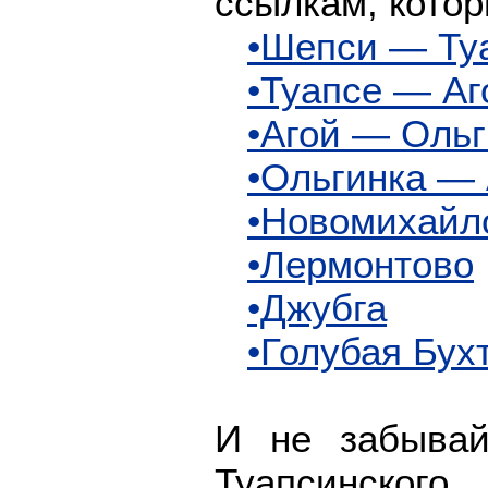
ссылкам, котор
•Шепси — Ту
•Туапсе — Аг
•Агой — Ольг
•Ольгинка — 
•Новомихайл
•Лермонтово
•Джубга
•Голубая Бух
И не забывай
Туапсинског