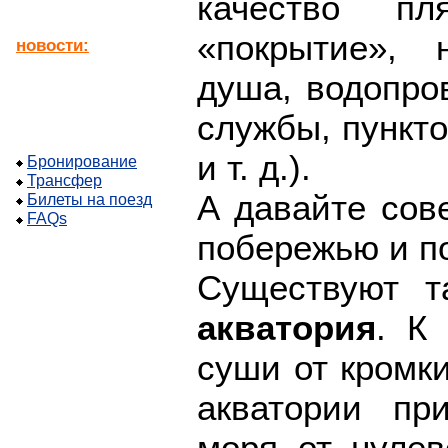
качество пл
«покрытие», 
новости:
душа, водопро
службы, пункто
и т. д.).
Бронирование
Трансфер
А давайте сов
Билеты на поезд
FAQs
побережью и п
Существуют т
акватория
. К
суши от кромки
акватории пр
моря от нулев