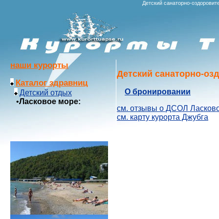
Детский санаторно-оздоровит
наши курорты
Детский санаторно-оз
Каталог здравниц
О бронировании
Детский отдых
•
Ласковое море:
см. отзывы о ДСОЛ Ласков
см. карту курорта Джубга