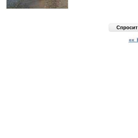
Спросить
«« 