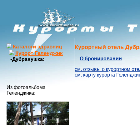
Каталоги здравниц
Курортный отель Дубр
Курорт Геленджик
О бронировании
•
Дубравушка:
см. отзывы о курортном от
см. карту курорта Геленджи
Из фотоальбома
Геленджика: