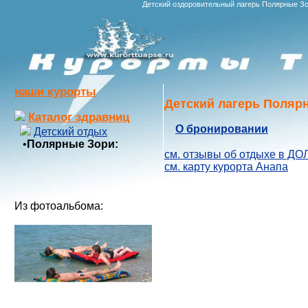
Детский оздоровительный лагерь Полярные Зо
наши курорты
Детский лагерь Полярн
Каталог здравниц
О бронировании
Детский отдых
•
Полярные Зори:
см. отзывы об отдыхе в ДО
см. карту курорта Анапа
Из фотоальбома: